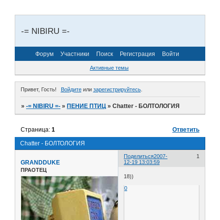
-= NIBIRU =-
Форум
Участники
Поиск
Регистрация
Войти
Активные темы
Привет, Гость!
Войдите
или
зарегистрируйтесь
.
»
-= NIBIRU =-
»
ПЕНИЕ ПТИЦ
»
Chatter - БОЛТОЛОГИЯ
Страница:
1
Ответить
Chatter - БОЛТОЛОГИЯ
Поделиться
2007-
1
GRANDDUKE
12-19 13:03:59
ПРАОТЕЦ
18))
0