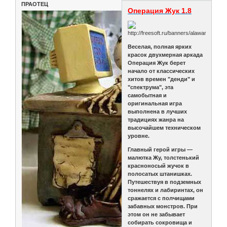
ПРАОТЕЦ
Операция Жук 1.8
Веселая, полная ярких
красок двухмерная аркада
Операция Жук берет
начало от классических
хитов времен "денди" и
"спектрума", эта
самобытная и
оригинальная игра
выполнена в лучших
традициях жанра на
высочайшем техническом
уровне.
Главный герой игры —
малютка Жу, толстенький
красноносый жучок в
полосатых штанишках.
Путешествуя в подземных
тоннелях и лабиринтах, он
сражается с полчищами
забавных монстров. При
этом он не забывает
собирать сокровища и