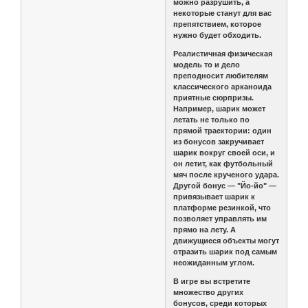
можно разрушить, а
некоторые станут для вас
препятствием, которое
нужно будет обходить.
Реалистичная физическая
модель то и дело
преподносит любителям
классического арканоида
приятные сюрпризы.
Например, шарик может
летать не только по
прямой траектории: один
из бонусов закручивает
шарик вокруг своей оси, и
он летит, как футбольный
мяч после крученого удара.
Другой бонус — "Йо-йо" —
привязывает шарик к
платформе резинкой, что
позволяет управлять им
прямо на лету. А
движущиеся объекты могут
отразить шарик под самым
неожиданным углом.
В игре вы встретите
множество других
бонусов, среди которых