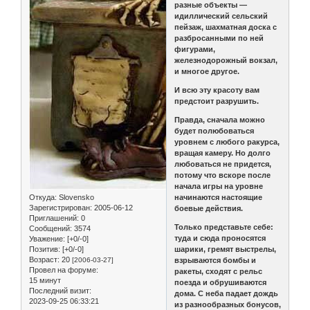
разные объекты —
идиллический сельский
пейзаж, шахматная доска с
разбросанными по ней
фигурами,
железнодорожный вокзал,
и многое другое.
И всю эту красоту вам
предстоит разрушить.
Правда, сначала можно
будет полюбоваться
уровнем с любого ракурса,
вращая камеру. Но долго
любоваться не придется,
потому что вскоре после
начала игры на уровне
Откуда:
Slovensko
начинаются настоящие
Зарегистрирован
: 2005-06-12
боевые действия.
Приглашений:
0
Только представьте себе:
Сообщений:
3574
туда и сюда проносятся
Уважение:
[+0/-0]
Позитив:
[+0/-0]
шарики, гремят выстрелы,
Возраст:
20
[2006-03-27]
взрываются бомбы и
Провел на форуме:
ракеты, сходят с рельс
15 минут
поезда и обрушиваются
Последний визит:
дома. С неба падает дождь
2023-09-25 06:33:21
из разнообразных бонусов,