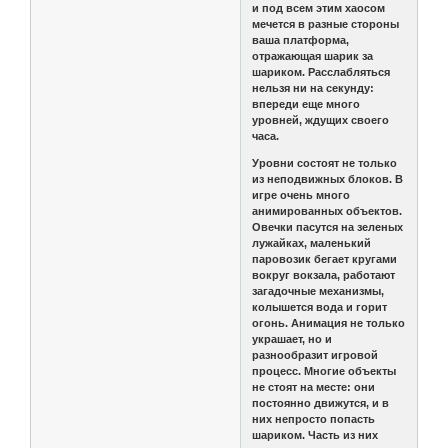
и под всем этим хаосом
мечется в разные стороны
ваша платформа,
отражающая шарик за
шариком. Расслабляться
нельзя ни на секунду:
впереди еще много
уровней, ждущих своего
часа.
Уровни состоят не только
из неподвижных блоков. В
игре очень много
анимированных объектов.
Овечки пасутся на зеленых
лужайках, маленький
паровозик бегает кругами
вокруг вокзала, работают
загадочные механизмы,
колышется вода и горит
огонь. Анимация не только
украшает, но и
разнообразит игровой
процесс. Многие объекты
не стоят на месте: они
постоянно движутся, и в
них непросто попасть
шариком. Часть из них