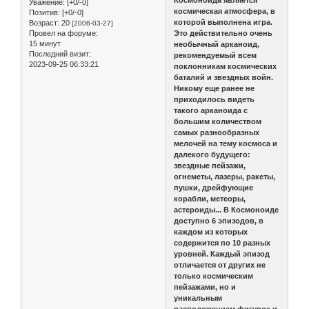
Космоноида является
Уважение:
[+0/-0]
космическая атмосфера, в
Позитив:
[+0/-0]
которой выполнена игра.
Возраст:
20
[2006-03-27]
Провел на форуме:
Это действительно очень
15 минут
необычный арканоид,
Последний визит:
рекомендуемый всем
2023-09-25 06:33:21
поклонникам космических
баталий и звездных войн.
Никому еще ранее не
приходилось видеть
такого арканоида с
большим количеством
самых разнообразных
мелочей на тему космоса и
далекого будущего:
звездные пейзажи,
огнеметы, лазеры, ракеты,
пушки, дрейфующие
корабли, метеоры,
астероиды... В Космоноиде
доступно 6 эпизодов, в
каждом из которых
содержится по 10 разных
уровней. Каждый эпизод
отличается от других не
только космическим
пейзажами, но и
уникальным