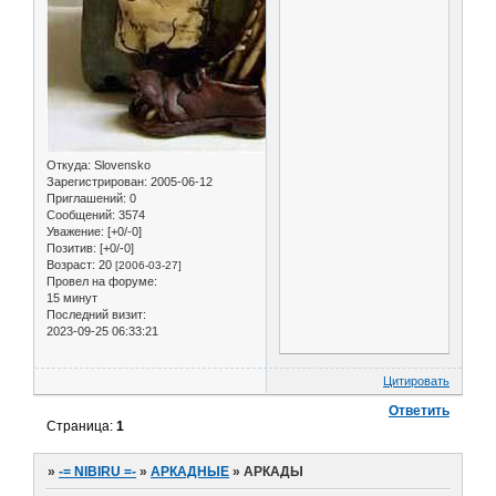
Откуда:
Slovensko
Зарегистрирован
: 2005-06-12
Приглашений:
0
Сообщений:
3574
Уважение:
[+0/-0]
Позитив:
[+0/-0]
Возраст:
20
[2006-03-27]
Провел на форуме:
15 минут
Последний визит:
2023-09-25 06:33:21
Цитировать
Ответить
Страница:
1
»
-= NIBIRU =-
»
АРКАДНЫЕ
»
АРКАДЫ