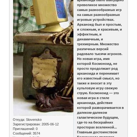
арканоида было выпущено
превеликое множество
самых разнообразных игр
на самых разнообразных
игровых устройствах.
Арканоид был и простым,
и сложным, и красивым, и
эффектным, и
динамичным, и
трехмерным. Множество
различных версий
радовало тысячи игроков.
Но новая игра, имя
которой Космоноид, не
просто продолжает род
арканоида и перенимает
его известный смысл, но
также и вносит в эту
культовую игру свежую
струю. Космоноид — это
новая игра в стиле
арканоида, действие
которой разворачивается в
далеком-далеком
галактическом будущем,
Откуда:
Slovensko
где-то на бескрайних
Зарегистрирован
: 2005-06-12
просторах вселенной...
Приглашений:
0
Главным достоинством
Сообщений:
3574