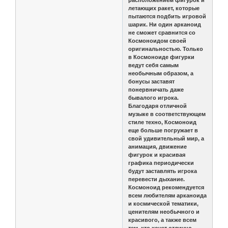
расположением фигурок и
летающих ракет, которые
пытаются подбить игровой
шарик. Ни один арканоид
не сможет сравнится со
Космоноидом своей
оригинальностью. Только
в Космоноиде фигурки
ведут себя самым
необычным образом, а
бонусы заставят
понервничать даже
бывалого игрока.
Благодаря отличной
музыке в соответствующем
стиле техно, Космоноид
еще больше погружает в
свой удивительный мир, а
анимация, движение
фигурок и красивая
графика периодически
будут заставлять игрока
перевести дыхание.
Космоноид рекомендуется
всем любителям арканоида
и космической тематики,
ценителям необычного и
красивого, а также всем