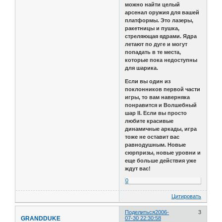
можно найти целый
арсенал оружия для вашей
платформы. Это лазеры,
ракетницы и пушка,
стреляющая ядрами. Ядра
летают по дуге и могут
попадать в те места,
которые пока недоступны
для шарика.
Если вы один из
поклонников первой части
игры, то вам наверняка
понравится и Волшебный
шар II. Если вы просто
любите красивые
динамичные аркады, игра
тоже не оставит вас
равнодушным. Новые
сюрпризы, новые уровни и
еще больше действия уже
ждут вас!
0
Цитировать
Поделиться
2006-
3
GRANDDUKE
07-30 22:30:58