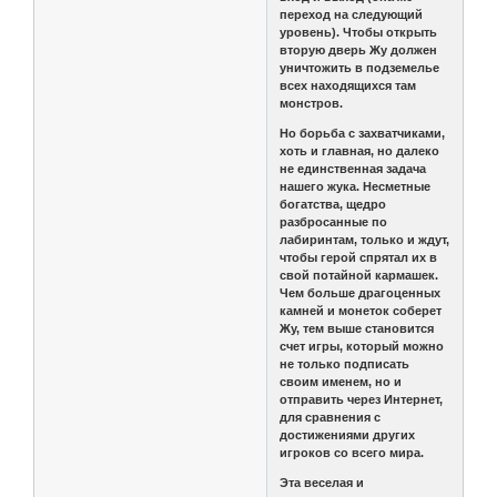
переход на следующий
уровень). Чтобы открыть
вторую дверь Жу должен
уничтожить в подземелье
всех находящихся там
монстров.
Но борьба с захватчиками,
хоть и главная, но далеко
не единственная задача
нашего жука. Несметные
богатства, щедро
разбросанные по
лабиринтам, только и ждут,
чтобы герой спрятал их в
свой потайной кармашек.
Чем больше драгоценных
камней и монеток соберет
Жу, тем выше становится
счет игры, который можно
не только подписать
своим именем, но и
отправить через Интернет,
для сравнения с
достижениями других
игроков со всего мира.
Эта веселая и