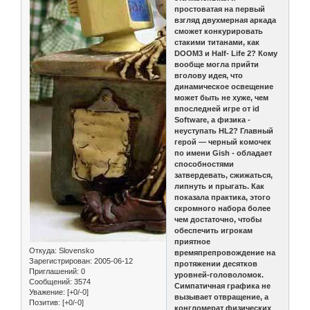
простоватая на первый
взгляд двухмерная аркада
сможет конкурировать
стакими титанами, как
DOOM3 и Half- Life 2? Кому
вообще могла прийти
вголову идея, что
динамическое освещение
может быть не хуже, чем
впоследней игре от id
Software, а физика -
неуступать HL2? Главный
герой — черный комочек
по имени Gish - обладает
способностями
затвердевать, сжижаться,
липнуть и прыгать. Как
показала практика, этого
скромного набора более
чем достаточно, чтобы
обеспечить игрокам
приятное
Откуда:
Slovensko
времяпрепровождение на
Зарегистрирован
: 2005-06-12
протяжении десятков
Приглашений:
0
уровней-головоломок.
Сообщений:
3574
Симпатичная графика не
Уважение:
[+0/-0]
вызывает отвращение, а
Позитив:
[+0/-0]
конгломерат физических