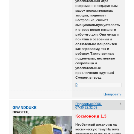
увлекательная игра
непременно подарит вам
массу положительных
эмоций, поднимет
настроение, снимет
эмоциональную усталость
и стресс после тяжелого
рабочего дня. Она легка и
понятна в освоении и
обязательно понравится
как взрослому, так и
ребенку. Таинственные
подземелья, несметные
сокровища и
увлекательные
приключения ждут вас!
Смелее, вперед!
0
Цитировать
Поделиться
2006-
4
GRANDDUKE
07-30 22:32:09
ПРАОТЕЦ
Космоноид 1.3
Необычный арканоид на
космическую тему На тему