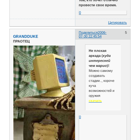
тем, кто хочет отлично
провести свое время.
0
Цитировать
Поделиться
2006-
5
GRANDDUKE
07-30 22:45:54
ПРАОТЕЦ
Не плохая
аркада (
куда
интересней
чем марио
)!
Можно самому
создавать
стадии.., короче
куча
возможностей и
оружия
скачать
0