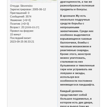
драгоценности, а так же
разнообразные полезные
Откуда:
Slovensko
Зарегистрирован
: 2005-06-12
предметы и бонусы.
Приглашений:
0
В арсенале Жу есть
Сообщений:
3574
несколько подручных
Уважение:
[+0/-0]
средств борьбы с
Позитив:
[+0/-0]
Возраст:
20
непрошеными
[2006-03-27]
Провел на форуме:
захватчиками. Среди них
15 минут
особенно выделяются
Последний визит:
взрывающиеся газовые
2023-09-25 06:33:21
баллончики, бомбы с
часовым механизмом и
реактивные снаряды.
Кроме этого, монстров
можно уничтожать,
сталкивая на них
булыжники и тяжеленные
гири или устраивать им
ловушки и засады,
используя все
особенности постоянно
меняющегося ландшафта.
Каждый уровень
представляет собой
большое подземелье, в
котором есть две двери,
вход и выход (она же