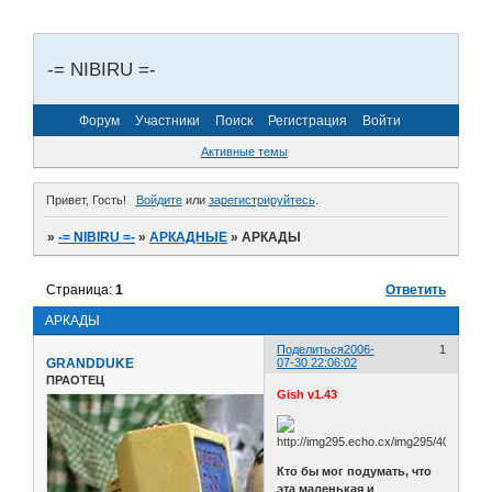
-= NIBIRU =-
Форум
Участники
Поиск
Регистрация
Войти
Активные темы
Привет, Гость!
Войдите
или
зарегистрируйтесь
.
»
-= NIBIRU =-
»
АРКАДНЫЕ
»
АРКАДЫ
Страница:
1
Ответить
АРКАДЫ
Поделиться
2006-
1
GRANDDUKE
07-30 22:06:02
ПРАОТЕЦ
Gish v1.43
Кто бы мог подумать, что
эта маленькая и