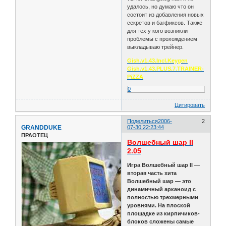
удалось, но думаю что он
состоит из добавления новых
секретов и багфиксов. Также
для тех у кого возникли
проблемы с прохождением
выкладываю трейнер.
Gish.v1.43.Incl.Keygen
Gish.v1.43.PLUS.7.TRAINER-
PiZZA
0
Цитировать
Поделиться
2006-
2
GRANDDUKE
07-30 22:23:44
ПРАОТЕЦ
Волшебный шар II
2.05
Игра Волшебный шар II —
вторая часть хита
Волшебный шар — это
динамичный арканоид с
полностью трехмерными
уровнями. На плоской
площадке из кирпичиков-
блоков сложены самые