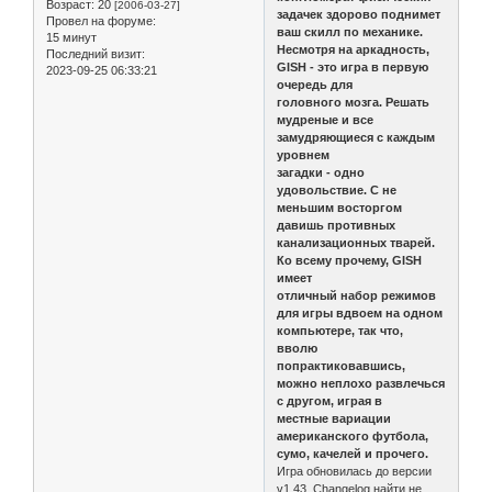
Возраст:
20
[2006-03-27]
задачек здорово поднимет
Провел на форуме:
ваш скилл по механике.
15 минут
Несмотря на аркадность,
Последний визит:
GISH - это игра в первую
2023-09-25 06:33:21
очередь для
головного мозга. Решать
мудреные и все
замудряющиеся с каждым
уровнем
загадки - одно
удовольствие. С не
меньшим восторгом
давишь противных
канализационных тварей.
Ко всему прочему, GISH
имеет
отличный набор режимов
для игры вдвоем на одном
компьютере, так что,
вволю
попрактиковавшись,
можно неплохо развлечься
с другом, играя в
местные вариации
американского футбола,
сумо, качелей и прочего.
Игра обновилась до версии
v1.43. Changelog найти не