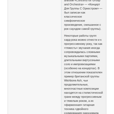
альбом «Concerto for Group
and Orchestra» — «Концерт
Для Группы С Оркестром» —
был записан как
классическое
симфоническое
произведение, смешанное с
рок-саундом самой группы).
Некоторые работы групп
хард-рока можно отнести и к
прогрессивному року, так как
«тяжесть» звучания иногда
сопровождалась сложными
музыкальными партиями,
длительными виртуозными
соло и импровизациями
(особенно на концертах). В
этом отношении показателен
пример британской группы
Wishbone Ash, чьи
продолжительные,
многочастные композиции
находятся на стилистической
грани между прогрессивным
и тяжелым роком, а их
«фирменная» гитарная
техника «двойного
солирования» вдохновила