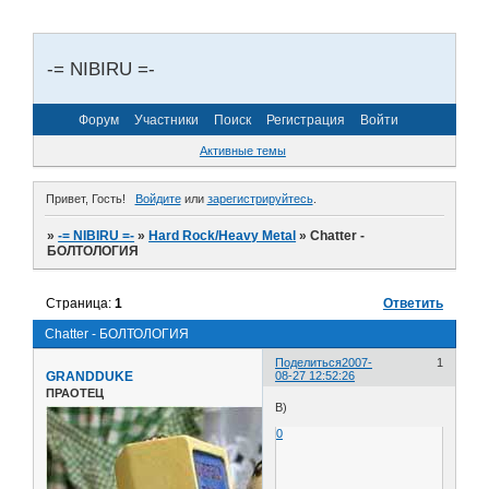
-= NIBIRU =-
Форум
Участники
Поиск
Регистрация
Войти
Активные темы
Привет, Гость!
Войдите
или
зарегистрируйтесь
.
»
-= NIBIRU =-
»
Hard Rock/Heavy Metal
»
Chatter -
БОЛТОЛОГИЯ
Страница:
1
Ответить
Chatter - БОЛТОЛОГИЯ
Поделиться
2007-
1
GRANDDUKE
08-27 12:52:26
ПРАОТЕЦ
B)
0