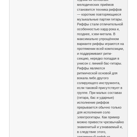
мелодических приёмов
становится техника риффов
— короткие повторяющиеся
музыкальные партии гитары.
Риффы стали отличительной
особенностью хард-рока и,
позднее, хэви-метала. В
максимально упрощённом
варианте риффы играются на
протяжении всей композиции,
и поддерживают ритм-
секцию, нередко попадая в
унисон с линией бас-гитары.
Риффы являются
ритмической основой для
вокала либо другого
солирующего инструмента,
если таковой присутствует в
группе. При малых составах
(гитара, бас и ударные)
исполнение риффов
прерывается обычно только
для исполнения соло
электрогитары. Как пример
можно привести чрезвычайно
знаменитый и узнаваемый и,
в следствие этого,
заезженный рифф из