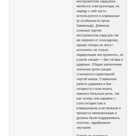
инструментом хард-рока
является электрогитара, но
наряду с ней часто
используются и клавишные
(в особенности орган
Хаммонда). Длинные
сольные партии
инструментов хард-рок так
же перенял от психоделии,
однако теперь их могут
исполнять не только
лидирующие инструменты, но
и ритм секция — бас-гитара и
ударные. Общее увеличение
значения ритм-секции
становится характерной
чертой жанра. Слаженная
работа ударника и бас-
гитариста стала играть
намного большую роль, так
как теперь они наравне с
соло-гитаристом и
клавишником участвовали в
процессе импровизации и
должны были поддерживать
плотное, «драйвовое»
звучание.
Одним их основных