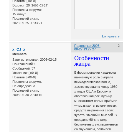
Позитив:
[+0/-0]
Возраст:
20
[2006-03-27]
Провел на форуме:
15 минут
Последний визит:
2023-09-25 06:33:21
Цитировать
Поделиться
2007-
2
x_CJ_x
08-27 13:27:27
Members
Особенности
Зарегистрирован
: 2006-02-15
жанра
Приглашений:
0
Сообщений:
37
В формировании хард-рока
Уважение:
[+0/-0]
важнейшую роль сыграла
Позитив:
[+0/-0]
Провел на форуме:
психоделическая волна,
Не определено
захлестнувшая к концу 1960-
Последний визит:
х годов США и Европу, и
2008-06-30 20:40:15
обогатившая рок-музыку
множеством новых приёмов
— музыканты искали новых
средств выражения своих
чувств, эмоций и мыслей. В
середине 60-х, в ходе
бесконечных экспериментов
со звучанием, появился