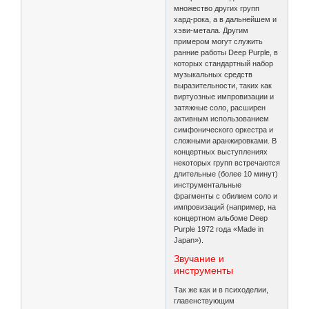
множество других групп
хард-рока, а в дальнейшем и
хэви-метала. Другим
примером могут служить
ранние работы Deep Purple, в
которых стандартный набор
музыкальных средств
выразительности, таких как
виртуозные импровизации и
затяжные соло, расширен
активным использованием
симфонического оркестра и
сложными аранжировками. В
концертных выступлениях
некоторых групп встречаются
длительные (более 10 минут)
инструментальные
фрагменты с обилием соло и
импровизаций (например, на
концертном альбоме Deep
Purple 1972 года «Made in
Japan»).
Звучание и
инструменты
Так же как и в психоделии,
главенствующим