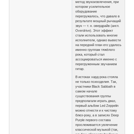
метод звукоизвлечения, при
котором усилительное
оборудование
перегружалось, что давало в
результате мощный рычащий
звук — т. н. овердрайв (англ.
Overdrive). Этот эффект
стали использовать многие
исполнители, однако вывести
на передний план его удалось
именно группам тяжёлого
рока, который стал
ассоциироваться именно с
перегруженным звучанием
гитар.
В истоках хард-рока стояла
не только психоделия. Так,
участники Black Sabbath в
самом начале
существования группы
предполагали играть джаз,
первый альбом Led Zeppelin
можно отнести и к чистому
блюз-року, а в записях Deep
Purple первого состава
прослеживается увлечение
классической музыкой (так,