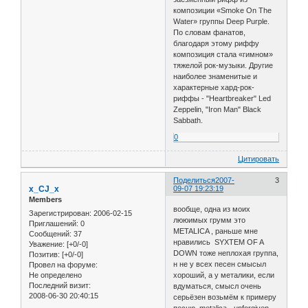
композиции «Smoke On The
Water» группы Deep Purple.
По словам фанатов,
благодаря этому риффу
композиция стала «гимном»
тяжелой рок-музыки. Другие
наиболее знаменитые и
характерные хард-рок-
риффы - "Heartbreaker" Led
Zeppelin, "Iron Man" Black
Sabbath.
0
Цитировать
Поделиться
2007-
3
x_CJ_x
09-07 19:23:19
Members
вообще, одна из моих
Зарегистрирован
: 2006-02-15
лююимых грумм это
Приглашений:
0
METALICA , раньше мне
Сообщений:
37
нравились SYXTEM OF A
Уважение:
[+0/-0]
DOWN тоже неплохая группа,
Позитив:
[+0/-0]
н не у всех песен смысыл
Провел на форуме:
Не определено
хороший, а у металики, если
Последний визит:
вдуматься, смысл очень
2008-06-30 20:40:15
серьёзен возьмём к примеру
песню metalica - unforgiven ,