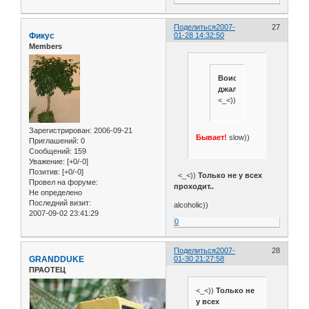
Поделиться
2007-
27
Фикус
01-28 14:32:50
Members
Воистину
джаляп!
<_<))
Зарегистрирован
: 2006-09-21
Бывает!
slow))
Приглашений:
0
Сообщений:
159
Уважение:
[+0/-0]
Позитив:
[+0/-0]
<_<))
Только не у всех
Провел на форуме:
проходит..
Не определено
Последний визит:
alcoholic))
2007-09-02 23:41:29
0
Поделиться
2007-
28
GRANDDUKE
01-30 21:27:58
ПРАОТЕЦ
<_<))
Только не
у всех