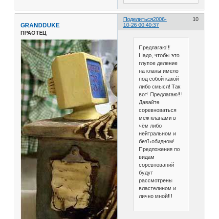
Поделиться
2006-
10
GRANDDUKE
10-26 00:40:37
ПРАОТЕЦ
Предлагаю!!!
Надо, чтобы это
глупое деление
на кланы имело
под собой какой
либо смысл! Так
вот! Предлагаю!!!
Давайте
соревноваться
меж кланами в
чём либо
нейтральном и
безЪобидном!
Предложения по
видам
соревнований
будут
рассмотрены
властелином и
лично мной!!!