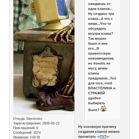
ожидаешь от
идеи кланов...
Ну создано три
клана...А что с
ними...Что-то
обсуждать
внутри клана?
Так можно
было и вне
его...Я
приветствую
нововведения,
но понять не
могу, зачем
кланы
придумали...Только
для того, чтоб
ВЛАСТЕЛИНА и
СТРАЖЕЙ
удобно
выбирать
было?
Откуда:
Slovensko
Зарегистрирован
: 2005-06-12
Ну основную причину
Приглашений:
0
создания кланов можно
Сообщений:
3574
прочитать ->
ТУТ
<-
Уважение:
[+0/-0]