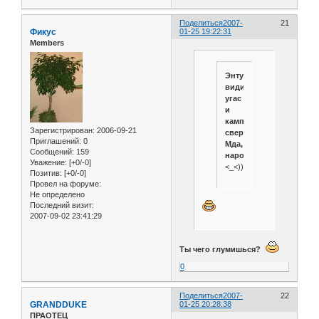
Поделиться
2007-
21
Фикус
01-25 19:22:31
Members
Энтузиазм
видимо
угас
и
кампания
Зарегистрирован
: 2006-09-21
свернулась.
Приглашений:
0
Мда,
Сообщений:
159
народ.
Уважение:
[+0/-0]
<_<))
Позитив:
[+0/-0]
Провел на форуме:
Не определено
Последний визит:
2007-09-02 23:41:29
Ты чего глумишься?
0
Поделиться
2007-
22
GRANDDUKE
01-25 20:28:38
ПРАОТЕЦ