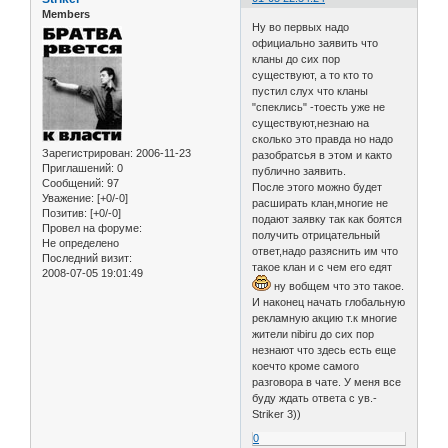
Members
Ну во первых надо
официально заявить что
кланы до сих пор
существуют, а то кто то
пустил слух что кланы
"спеклись" -тоесть уже не
существуют,незнаю на
сколько это правда но надо
Зарегистрирован
: 2006-11-23
разобратсья в этом и както
Приглашений:
0
публично заявить.
Сообщений:
97
После этого можно будет
Уважение:
[+0/-0]
расширать клан,многие не
Позитив:
[+0/-0]
подают заявку так как боятся
Провел на форуме:
получить отрицательный
Не определено
ответ,надо разяснить им что
Последний визит:
такое клан и с чем его едят
2008-07-05 19:01:49
ну вобщем что это такое.
И наконец начать глобальную
рекламную акцию т.к многие
жители nibiru до сих пор
незнают что здесь есть еще
коечто кроме самого
разговора в чате. У меня все
буду ждать ответа с ув.-
Striker 3))
0