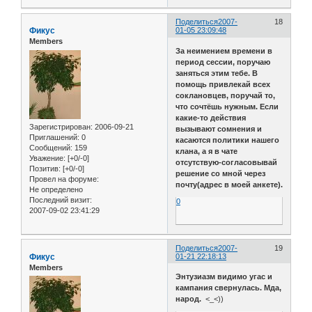
Поделиться
2007-
18
Фикус
01-05 23:09:48
Members
За неимением времени в
период сессии, поручаю
заняться этим тебе. В
помощь привлекай всех
соклановцев, поручай то,
что сочтёшь нужным. Если
какие-то действия
Зарегистрирован
: 2006-09-21
вызывают сомнения и
Приглашений:
0
касаются политики нашего
Сообщений:
159
клана, а я в чате
Уважение:
[+0/-0]
отсутствую-согласовывай
Позитив:
[+0/-0]
решение со мной через
Провел на форуме:
почту(адрес в моей анкете).
Не определено
Последний визит:
0
2007-09-02 23:41:29
Поделиться
2007-
19
Фикус
01-21 22:18:13
Members
Энтузиазм видимо угас и
кампания свернулась. Мда,
народ.
<_<))