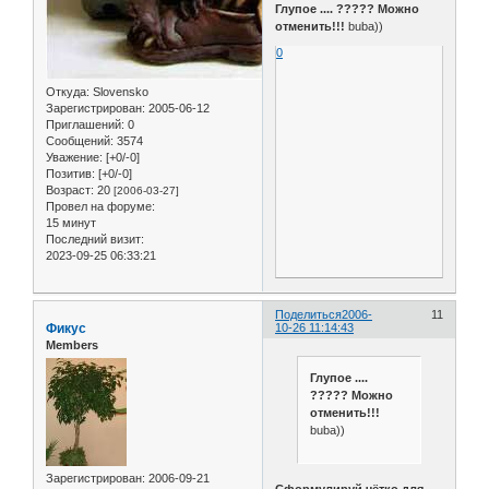
Глупое .... ????? Можно
отменить!!!
buba))
0
Откуда:
Slovensko
Зарегистрирован
: 2005-06-12
Приглашений:
0
Сообщений:
3574
Уважение:
[+0/-0]
Позитив:
[+0/-0]
Возраст:
20
[2006-03-27]
Провел на форуме:
15 минут
Последний визит:
2023-09-25 06:33:21
Поделиться
2006-
11
Фикус
10-26 11:14:43
Members
Глупое ....
????? Можно
отменить!!!
buba))
Зарегистрирован
: 2006-09-21