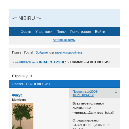
-= NIBIRU =-
Форум
Участники
Поиск
Регистрация
Войти
Активные темы
Привет, Гость!
Войдите
или
зарегистрируйтесь
.
»
-= NIBIRU =-
»
КЛАН *СТРЭНГ*
»
Chatter - БОЛТОЛОГИЯ
Страница:
1
Chatter - БОЛТОЛОГИЯ
Поделиться
2006-
1
Фикус
10-21 10:44:12
Members
Всех переполяняют
смешанные
чувства....Делитесь
buba))
Отредактировано
GRANDDUKE (2006-10-21