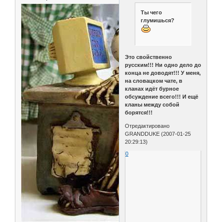
Ты чего
глумишься?
Это свойственно
русским!!! Ни одно дело до
конца не доводят!!! У меня,
на словацком чате, в
кланах идёт бурное
обсуждение всего!!! И ещё
кланы между собой
борятся!!!
Отредактировано
GRANDDUKE (2007-01-25
20:29:13)
0