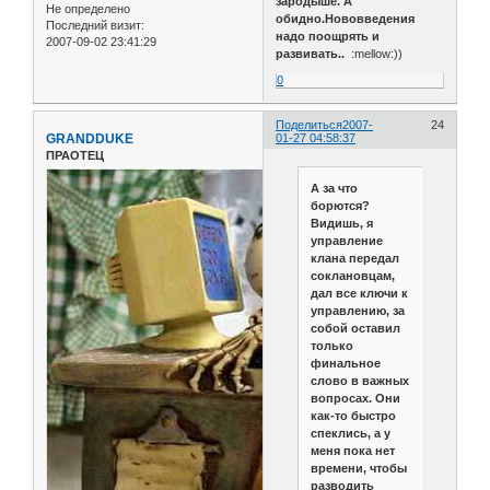
зародыше. А
Не определено
обидно.Нововведения
Последний визит:
надо поощрять и
2007-09-02 23:41:29
развивать..
:mellow:))
0
Поделиться
2007-
24
GRANDDUKE
01-27 04:58:37
ПРАОТЕЦ
А за что
борются?
Видишь, я
управление
клана передал
соклановцам,
дал все ключи к
управлению, за
собой оставил
только
финальное
слово в важных
вопросах. Они
как-то быстро
спеклись, а у
меня пока нет
времени, чтобы
разводить