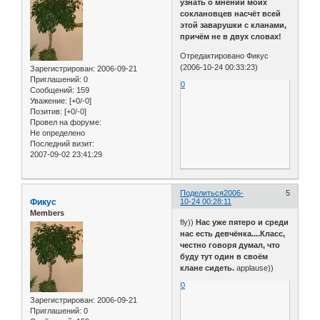
узнать о мнении моих
соклановцев насчёт всей
этой заварушки с кланами,
причём не в двух словах!
Отредактировано Фикус
(2006-10-24 00:33:23)
Зарегистрирован
: 2006-09-21
Приглашений:
0
0
Сообщений:
159
Уважение:
[+0/-0]
Позитив:
[+0/-0]
Провел на форуме:
Не определено
Последний визит:
2007-09-02 23:41:29
Поделиться
2006-
5
Фикус
10-24 00:28:11
Members
fly))
Нас уже пятеро и среди
нас есть девчёнка....Класс,
честно говоря думал, что
буду тут один в своём
клане сидеть.
applause))
0
Зарегистрирован
: 2006-09-21
Приглашений:
0