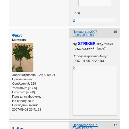
27))
0
Поделиться
2007-
16
Фикус
01-05 20:18:08
Members
STRIKER
Ну,
, жду твоих
предложений!
buba))
Отредактировано Фикус
(2007-01-05 20:20:16)
0
Зарегистрирован
: 2006-09-21
Приглашений:
0
Сообщений:
159
Уважение:
[+0/-0]
Позитив:
[+0/-0]
Провел на форуме:
Не определено
Последний визит:
2007-09-02 23:41:29
Поделиться
2007-
17
Striker
01-05 22:54:24