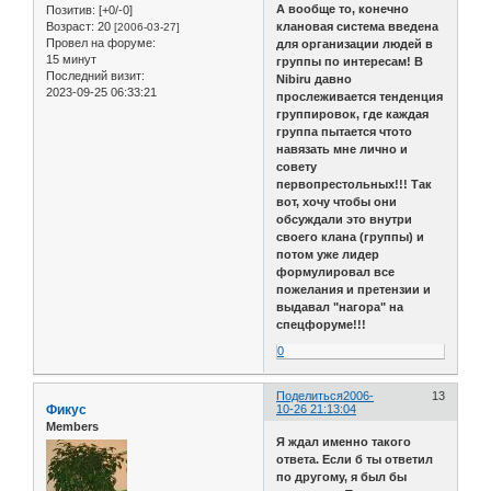
А вообще то, конечно
Позитив:
[+0/-0]
клановая система введена
Возраст:
20
[2006-03-27]
Провел на форуме:
для организации людей в
15 минут
группы по интересам! В
Последний визит:
Nibiru давно
2023-09-25 06:33:21
прослеживается тенденция
группировок, где каждая
группа пытается чтото
навязать мне лично и
совету
первопрестольных!!! Так
вот, хочу чтобы они
обсуждали это внутри
своего клана (группы) и
потом уже лидер
формулировал все
пожелания и претензии и
выдавал "нагора" на
спецфоруме!!!
0
Поделиться
2006-
13
Фикус
10-26 21:13:04
Members
Я ждал именно такого
ответа. Если б ты ответил
по другому, я был бы