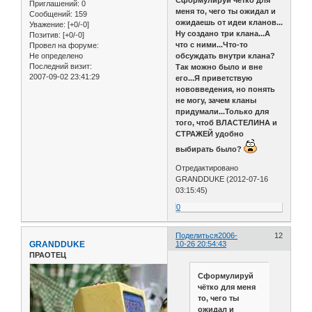
Сформулируй чётко для
Приглашений:
0
меня то, чего ты ожидал и
Сообщений:
159
ожидаешь от идеи кланов...
Уважение:
[+0/-0]
Ну создано три клана...А
Позитив:
[+0/-0]
что с ними...Что-то
Провел на форуме:
обсуждать внутри клана?
Не определено
Последний визит:
Так можно было и вне
2007-09-02 23:41:29
его...Я приветствую
нововведения, но понять
не могу, зачем кланы
придумали...Только для
того, чтоб ВЛАСТЕЛИНА и
СТРАЖЕЙ удобно
выбирать было?
Отредактировано
GRANDDUKE (2012-07-16
03:15:45)
0
Поделиться
2006-
12
GRANDDUKE
10-26 20:54:43
ПРАОТЕЦ
Сформулируй
чётко для меня
то, чего ты
ожидал и