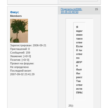
Поделиться
2006-
15
Фикус
10-26 22:40:50
Members
Я
ждал
именно
такого
ответа.
Зарегистрирован
: 2006-09-21
Если
Приглашений:
0
б ты
Сообщений:
159
ответил
Уважение:
[+0/-0]
по
Позитив:
[+0/-0]
другому,
Провел на форуме:
я
Не определено
был
Последний визит:
бы
2007-09-02 23:41:29
расстроен.
Так
отвечает
истинный
ПРАОТЕЦ!!!
25))