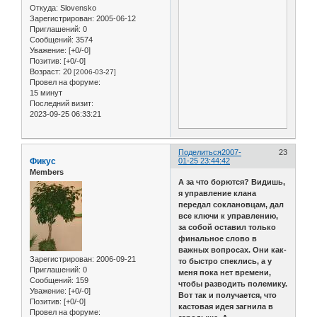
Откуда:
Slovensko
Зарегистрирован
: 2005-06-12
Приглашений:
0
Сообщений:
3574
Уважение:
[+0/-0]
Позитив:
[+0/-0]
Возраст:
20
[2006-03-27]
Провел на форуме:
15 минут
Последний визит:
2023-09-25 06:33:21
Поделиться
2007-
23
Фикус
01-25 23:44:42
Members
А за что борются? Видишь,
я управление клана
передал соклановцам, дал
все ключи к управлению,
за собой оставил только
финальное слово в
важных вопросах. Они как-
Зарегистрирован
: 2006-09-21
то быстро спеклись, а у
Приглашений:
0
меня пока нет времени,
Сообщений:
159
чтобы разводить полемику.
Уважение:
[+0/-0]
Вот так и получается, что
Позитив:
[+0/-0]
кастовая идея загнила в
Провел на форуме: