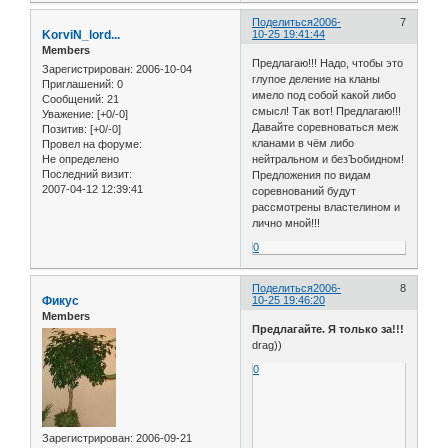
Поделиться
2006-
7
KorviN_lord...
10-25 19:41:44
Members
Предлагаю!!! Надо, чтобы это
Зарегистрирован
: 2006-10-04
глупое деление на кланы
Приглашений:
0
имело под собой какой либо
Сообщений:
21
смысл! Так вот! Предлагаю!!!
Уважение:
[+0/-0]
Давайте соревноваться меж
Позитив:
[+0/-0]
кланами в чём либо
Провел на форуме:
Не определено
нейтральном и безЪобидном!
Последний визит:
Предложения по видам
2007-04-12 12:39:41
соревнований будут
рассмотрены властелином и
лично мной!!!
0
Поделиться
2006-
8
Фикус
10-25 19:46:20
Members
Предлагайте. Я только за!!!
drag))
0
Зарегистрирован
: 2006-09-21