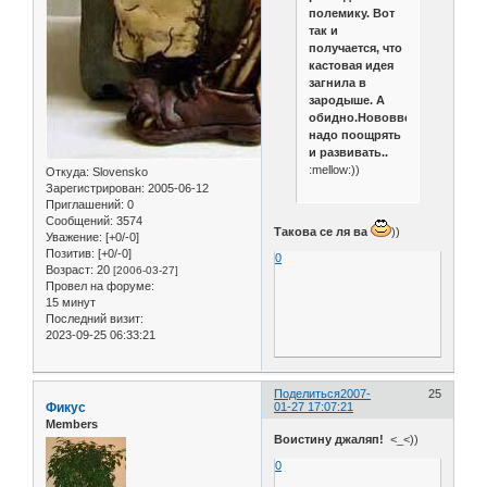
полемику. Вот
так и
получается, что
кастовая идея
загнила в
зародыше. А
обидно.Нововведения
надо поощрять
и развивать..
:mellow:))
Откуда:
Slovensko
Зарегистрирован
: 2005-06-12
Приглашений:
0
Сообщений:
3574
Такова се ля ва
))
Уважение:
[+0/-0]
Позитив:
[+0/-0]
0
Возраст:
20
[2006-03-27]
Провел на форуме:
15 минут
Последний визит:
2023-09-25 06:33:21
Поделиться
2007-
25
Фикус
01-27 17:07:21
Members
Воистину джаляп!
<_<))
0