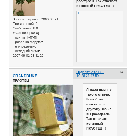
расстроен. Так отвечает
истинный ПРАОТЕЦ!!!
0
Зарегистрирован
: 2006-09-21
Приглашений:
0
Сообщений:
159
Уважение:
[+0/-0]
Позитив:
[+0/-0]
Провел на форуме:
Не определено
Последний визит:
2007-09-02 23:41:29
Поделиться
2006-
14
GRANDDUKE
10-26 21:47:50
ПРАОТЕЦ
Я ждал именно
такого ответа.
Если б ты
ответил по
другому, я был
бы расстроен.
Так отвечает
истинный
ПРАОТЕЦ!!!