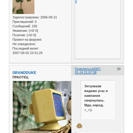
0
Зарегистрирован
: 2006-09-21
Приглашений:
0
Сообщений:
159
Уважение:
[+0/-0]
Позитив:
[+0/-0]
Провел на форуме:
Не определено
Последний визит:
2007-09-02 23:41:29
Поделиться
2007-
20
GRANDDUKE
01-24 21:07:38
ПРАОТЕЦ
Энтузиазм
видимо угас и
кампания
свернулась.
Мда, народ.
<_<))