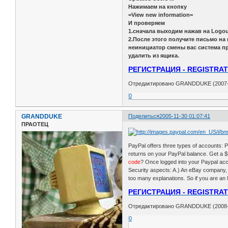
Нажимаем на кнопку
=View new information=
И проверяем
1.сначала выходим нажав на Logou
2.После этого получите письмо на 
неинициатор смены вас система пр
удалить из ящика.
РЕГИСТРАЦИЯ - REGISTRAT
Отредактировано GRANDDUKE (2007-0
0
GRANDDUKE
Поделиться
2005-11-30 01:07:41
ПРАОТЕЦ
PayPal offers three types of accounts: 
returns on your PayPal balance. Get a 
code
? Once logged into your Paypal acc
Security aspects: A.) An eBay company, 
too many explanations. So if you are a
РЕГИСТРАЦИЯ - REGISTRAT
Отредактировано GRANDDUKE (2008-0
0