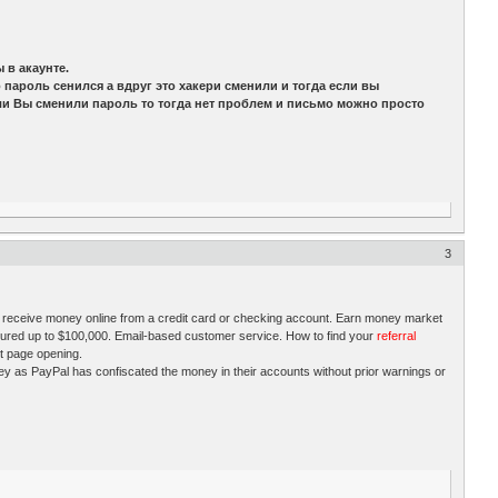
 в акаунте.
 пароль сенился а вдруг это хакери сменили и тогда если вы
ли Вы сменили пароль то тогда нет проблем и письмо можно просто
3
nd receive money online from a credit card or checking account. Earn money market
ured up to $100,000. Email-based customer service. How to find your
referral
xt page opening.
 as PayPal has confiscated the money in their accounts without prior warnings or