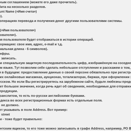
нным соглашением (можете его даже прочитать).
бита на несколько разделов.
unt Name («Имя счета»)
).
 операциях перевода и получения денег другими пользователями системы.
 («Имя пользователя»)
зователя»).
мя пользователя будет отображаться в истории операций.
рмацию: свое имя, адрес, e-mail и т.д.
мальная длина - 6 символов).
цифры.
 записать.
ти специальную защитную последовательность цифр, изображённую на соседнем
м языке. Тут позволим себе сделать небольшое отступление и расскажем о то
 в будущем: предоставление данных о своей персоне обязательно при регистра
х онлайновых магазинах, аукционах, тотализаторах, биржах, при оформлении хо
ском. Но если Вы регистрируетесь на зарубежном сайте, будьте любезны пред
 большое значение, когда речь идет об сведениях, необходимых для отправки 
продукции.
транслитом, то есть по-русски английскими буквами.
ндекса во всех регистрационных формах есть отдельные поля.
 не должно.
ует указывать в поле Address. Вот пример:
 street
м - тоже будет правильно:
нтским ящиком, то его тоже можно записывать в графе Address, например, PO B