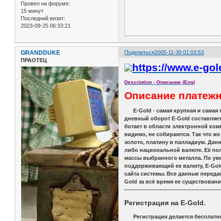
Провел на форуме:
15 минут
Последний визит:
2023-09-25 06:33:21
GRANDDUKE
Поделиться
2005-11-30 01:03:53
ПРАОТЕЦ
Description - Описание (Eng)
Описание платежн
E-Gold - самая крупная и самая п
дневный оборот E-Gold составляет 
ботает в области электронной комм
видимо, не собираются. Так что ж
золото, платину и палладиум. Дан
либо национальной валюте. Её пол
массы выбранного металла. По умол
поддерживающий ее валюту, E-Gold
сайта системы. Все данные переда
Gold за всё время ее существован
------------------------------------------------
Регистрация на E-Gold.
Регистрация делается бесплатно н