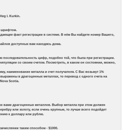
g I. Kurkin.
м шрифтом.
ающее факт регистрации в системе. В нём Вы найдете номер Вашего,
майлов доступных вам находясь дома.
ную последовательность цифр, подобно той, что была при регистрации.
нипуляции со своим счетом. Посмотреть, в каком он состоянии, можно,
му, наименование металла и счет получателя. С Вас возьмут 1%
 выражены в драгоценных металлах, то перевод с одного счета на
Nova Scotia.
ых вами драгоценных металлов. Выбор металла при этом должен
серебру или золоту, если очень крупные, то лучше всего подойдет
ению к доллару или рублю.
зачислении таким способом - $1000.