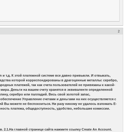
2
n и т.д. К этой платежной системе все давно привыкли. И отвыкать,
 средства которой корреспондированы в драгоценные металлы: серебро,
одных платежей, так как счета пользователей не привязаны к какой-
мира. Деньги на вашем счету хранятся в эквиваленте определенной
тину, серебро или палладий. Весь свой золотой запас,
е обеспечение Управление счетами и деньгами на них осуществляется с
ий Вы можете не беспокоиться. Ни разу никому не удалось взломать E-
альность платежа, общедоступность, удобство, небольшие комиссии.
 2.1.На главной странице сайта нажмите ссылку Create An Account.