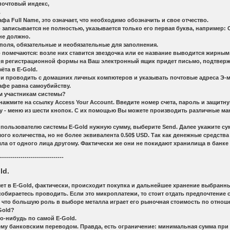
 почтовый индекс,
.
афа Full Name, это означает, что необходимо обозначить и свое отчество.
записывается не полностью, указывается только его первая буква, например: Ole
не должно.
поля, обязательные и необязательные для заполнения.
 помечаются: возле них ставится звездочка или ее название выводится жирны
ия регистрационной формы на Ваш электронный ящик придет письмо, подтвержд
ёта в E-Gold.
ии проводить с домашних личных компютеров и указывать почтовые адреса Э-
афе равна самоубийству.
м участникам системы?
 нажмите на ссылку Access Your Account. Введите номер счета, пароль и защит
ху - меню из шести кнопок. С их помощью Вы можете производить различные ма
 пользователю системы E-Gold нужную сумму, выберите Send. Далее укажите сум
ого количества, но не более эквивалента 0.50$ USD. Так как денежные средства
ла от одного лица другому. Фактически же они не покидают хранилища в банке 
--------------------------------
ld.
т в E-Gold, фактически, происходит покупка и дальнейшее хранение выбранн
 собираетесь проводить. Если это микроплатежи, то стоит отдать предпочтение 
, что большую роль в выборе металла играет его рыночная стоимость по отнош
Gold?
го-нибудь по самой E-Gold.
тему банковским переводом. Правда, есть ограничение: минимальная сумма при 