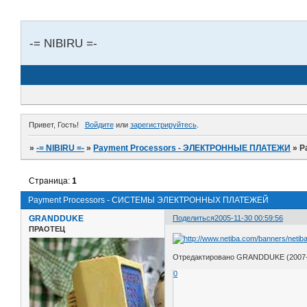
-= NIBIRU =-
Привет, Гость!
Войдите
или
зарегистрируйтесь
.
»
-= NIBIRU =-
»
Payment Processors - ЭЛЕКТРОННЫЕ ПЛАТЕЖИ
»
P
Страница:
1
Payment Processors - СИСТЕМЫ ЭЛЕКТРОННЫХ ПЛАТЕЖЕЙ
GRANDDUKE
Поделиться
2005-11-30 00:59:56
ПРАОТЕЦ
Отредактировано GRANDDUKE (2007-0
0