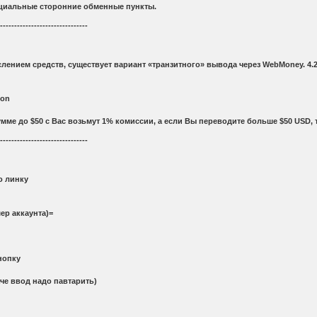
пециальные сторонние обменные пункты.
--------------------------------
ислением средств, существует вариант «транзитного» вывода через WebMoney. 
ion
ме до $50 с Вас возьмут 1% комиссии, а если Вы переводите больше $50 USD, т
--------------------------------
о линку
мер аккаунта)=
нопку
че ввод надо павтарить)