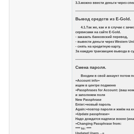
3.3.можно ввести деньги через с
------------------------------------------------
Вывод средств из E-Gold.
4.1.Так же, как и в случае с зач
сервисами на сайте E-Gold.
- заказать банковский перевод,
- вывести деньги через Western Un
- снять на кредитную карту.
За каждую транзакцию вывода в сум
------------------------------------------------
Смена пароля.
Входим в свой аккаунт потом п
=Account info=
ищем в центре подменю
=Passphrases for Account: (ваш но
и заполняем поля
New Passphrase
Enter:=новый пароль
Again:=повтор пароля и жмём на к
=Update passphrase=
Надо дождатся надписи вокне (ина
=Changing Passphrase from:
**** to: ****
Updated Users ...=