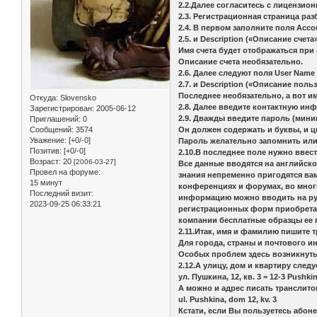
2.2.Далее согласитесь с лицензио
2.3. Регистрационная страница раз
2.4. В первом заполните поля Acco
2.5. и Description («Описание счета»
Имя счета будет отображаться при
Описание счета необязательно.
2.6. Далее следуют поля User Name
2.7. и Description («Описание поль
Последнее необязательно, а вот и
Откуда:
Slovensko
2.8. Далее введите контактную инфо
Зарегистрирован
: 2005-06-12
2.9. Дважды введите пароль (мини
Приглашений:
0
Он должен содержать и буквы, и 
Сообщений:
3574
Уважение:
[+0/-0]
Пароль желательно запомнить или
Позитив:
[+0/-0]
2.10.В последнее поле нужно ввес
Возраст:
20
[2006-03-27]
Все данные вводятся на английско
Провел на форуме:
знания непременно пригодятся вам
15 минут
конференциях и форумах, во многи
Последний визит:
информацию можно вводить на рус
2023-09-25 06:33:21
регистрационных форм приобретает
компании бесплатные образцы ее 
2.11.Итак, имя и фамилию пишите 
Для города, страны и почтового и
Особых проблем здесь возникнуть
2.12.А улицу, дом и квартиру след
ул. Пушкина, 12, кв. 3 = 12-3 Pushkin
А можно и адрес писать транслито
ul. Pushkina, dom 12, kv. 3
Кстати, если Вы пользуетесь абоне