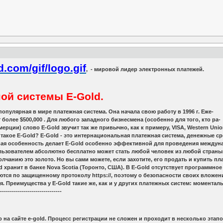
, - мировой лидер электронных платежей.
ой системы E-Gold.
опулярная в мире платежная система. Она начала свою работу в 1996 г. Еже-
более $500,000 . Для любого западного бизнесмена (особенно для того, кто ра-
ерции) слово E-Gold звучит так же привычно, как к примеру, VISA, Western Unio
е такое E-Gold? E-Gold - это интернациональная платежная система, денежные
ная особенность делает E-Gold особенно эффективной для проведения междунар
ьзователем абсолютно бесплатно может стать любой человек из любой страны 
чанию это золото. Но вы сами можете, если захотите, его продать и купить пла
 хранит в банке Nova Scotia (Торонто, США). В E-Gold отсутствует программно
ются по защищенному протоколу https://, поэтому о безопасности своих вложен
ия. Преимущества у E-Gold такие же, как и у других платежных систем: момент
--------------------------------
а сайте e-gold. Процесс регистрации не сложен и проходит в несколько этапов.