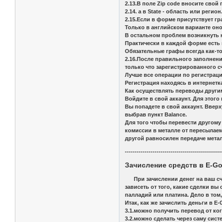
2.13.В поле Zip code вносите свой
2.14. а в State - область или регион
2.15.Если в форме присутствует гр
Только в английском варианте оно 
В остальном проблем возникнуть 
Практически в каждой форме есть 
Обязательные графы всегда как-то
2.16.После правильного заполнен
только что зарегистрированного сч
Лучше все операции по регистрац
Регистрация находясь в интернетк
Как осуществлять переводы други
Войдите в свой аккаунт. Для этого
Вы попадете в свой аккаунт. Ввер
выбрав пункт Balance.
Для того чтобы перевести другому
комиссии в металле от пересылаем
другой равносилен передаче метал
------------------------------------------------
Зачисление средств в E-Go
При зачислении денег на ваш сче
зависеть от того, какие сделки вы
палладий или платина. Дело в том
Итак, как же зачислить деньги в E-
3.1.можно получить перевод от ко
3.2.можно сделать через саму сис