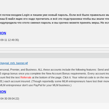
t потом входим Login и пишем уже новый пароль. Если всё было правильно мы
ваш Е-майл ящик его надо прочитать и всё это подстраховка чтобы вы знали что
едупредила что ктото сменил пароль и вы срочно можете принять меры. Но ес
ION
9-11 12:49:35)
Personal, Premier, and Business. ALL these accounts include the following features: Send a
$5 signup bonus once you complete the New Account Bonus requirements. Every account ins
ount find the text
Referrals
at the bottom of the page. Click it. Your referral code is on the ne
B.) each account insured. (Though reportedly some MLM entrepreneurs have lost their money
n MLM entrepreneur don't use PayPal for your MLM business.)
ION
4-30 09:04:22)