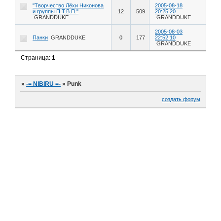
"Творчество Лёхи Никонова
2005-08-18
и группы П.Т.В.П."
12
509
20:25:20
GRANDDUKE
GRANDDUKE
2005-08-03
Панки
GRANDDUKE
0
177
22:52:10
GRANDDUKE
Страница:
1
»
-= NIBIRU =-
»
Punk
создать форум