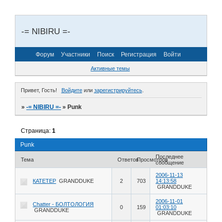
-= NIBIRU =-
Форум
Участники
Поиск
Регистрация
Войти
Активные темы
Привет, Гость!
Войдите
или
зарегистрируйтесь
.
»
-= NIBIRU =-
»
Punk
Страница:
1
Punk
Последнее
Тема
Ответов
Просмотров
сообщение
2006-11-13
КАТЕТЕР
GRANDDUKE
2
703
14:13:58
GRANDDUKE
2006-11-01
Chatter - БОЛТОЛОГИЯ
0
159
01:03:10
GRANDDUKE
GRANDDUKE